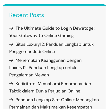
Recent Posts
The Ultimate Guide to Login Dewatogel:
Your Gateway to Online Gaming
Situs Luxury12: Panduan Lengkap untuk
Penggemar Judi Online
Menemukan Keanggunan dengan
Luxury12: Panduan Lengkap untuk
Pengalaman Mewah
Kediritoto: Memahami Fenomena dan
Taktik dalam Dunia Perjudian Online
Panduan Lengkap Slot Online: Menangkan
Permainan dan Maksimalkan Kesempatan