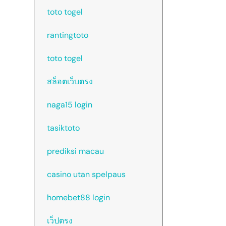
toto togel
rantingtoto
toto togel
สล็อตเว็บตรง
naga15 login
tasiktoto
prediksi macau
casino utan spelpaus
homebet88 login
เว็ปตรง