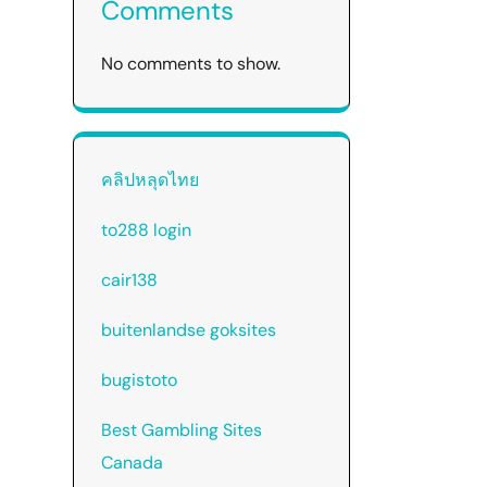
Comments
No comments to show.
คลิปหลุดไทย
to288 login
cair138
buitenlandse goksites
bugistoto
Best Gambling Sites
Canada