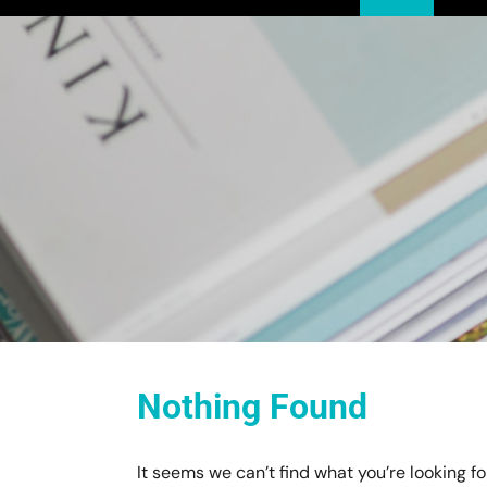
Nothing Found
It seems we can’t find what you’re looking f