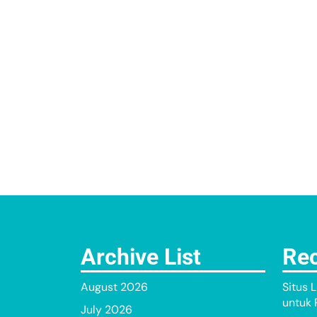
Archive List
Rec
August 2026
Situs 
untuk 
July 2026