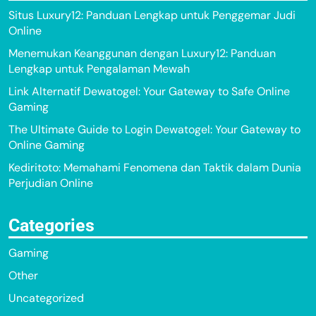
Situs Luxury12: Panduan Lengkap untuk Penggemar Judi
Online
Menemukan Keanggunan dengan Luxury12: Panduan
Lengkap untuk Pengalaman Mewah
Link Alternatif Dewatogel: Your Gateway to Safe Online
Gaming
The Ultimate Guide to Login Dewatogel: Your Gateway to
Online Gaming
Kediritoto: Memahami Fenomena dan Taktik dalam Dunia
Perjudian Online
Categories
Gaming
Other
Uncategorized