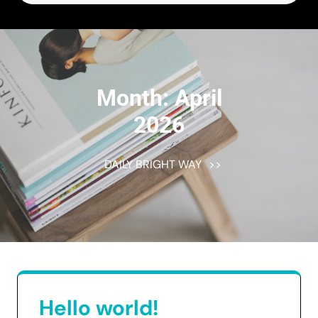
for:
Month:
April
2026
DAILY BRIGHT WAY
>>
Hello world!