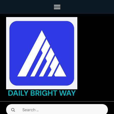
Skip
to
content
(Press
Enter)
DAILY BRIGHT WAY
Search