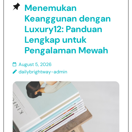
Menemukan
Keanggunan dengan
Luxury12: Panduan
Lengkap untuk
Pengalaman Mewah
August 5, 2026
dailybrightway-admin