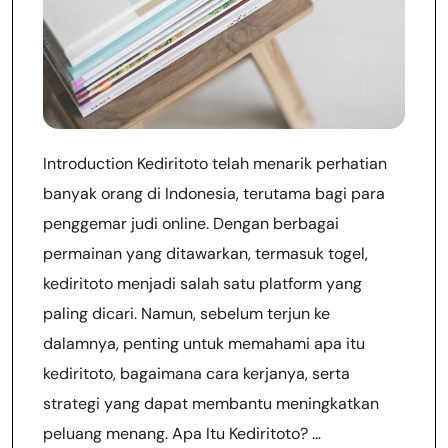
Introduction Kediritoto telah menarik perhatian
banyak orang di Indonesia, terutama bagi para
penggemar judi online. Dengan berbagai
permainan yang ditawarkan, termasuk togel,
kediritoto menjadi salah satu platform yang
paling dicari. Namun, sebelum terjun ke
dalamnya, penting untuk memahami apa itu
kediritoto, bagaimana cara kerjanya, serta
strategi yang dapat membantu meningkatkan
peluang menang. Apa Itu Kediritoto? …