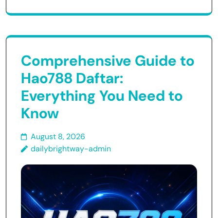
Comprehensive Guide to
Hao788 Daftar:
Everything You Need to
Know
August 8, 2026
dailybrightway-admin