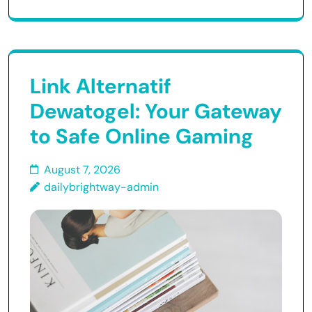
Link Alternatif
Dewatogel: Your Gateway
to Safe Online Gaming
August 7, 2026
dailybrightway-admin