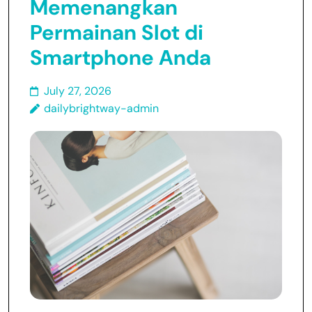
Memenangkan
Permainan Slot di
Smartphone Anda
July 27, 2026
dailybrightway-admin