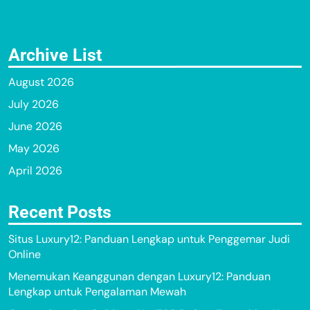
Archive List
August 2026
July 2026
June 2026
May 2026
April 2026
Recent Posts
Situs Luxury12: Panduan Lengkap untuk Penggemar Judi
Online
Menemukan Keanggunan dengan Luxury12: Panduan
Lengkap untuk Pengalaman Mewah