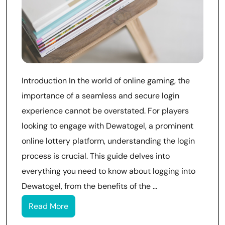
Introduction In the world of online gaming, the
importance of a seamless and secure login
experience cannot be overstated. For players
looking to engage with Dewatogel, a prominent
online lottery platform, understanding the login
process is crucial. This guide delves into
everything you need to know about logging into
Dewatogel, from the benefits of the …
Read More