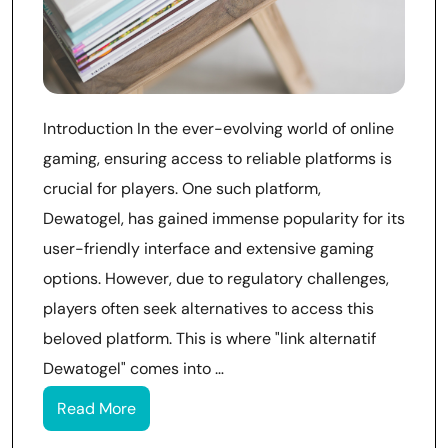
Introduction In the ever-evolving world of online
gaming, ensuring access to reliable platforms is
crucial for players. One such platform,
Dewatogel, has gained immense popularity for its
user-friendly interface and extensive gaming
options. However, due to regulatory challenges,
players often seek alternatives to access this
beloved platform. This is where "link alternatif
Dewatogel" comes into …
Read More