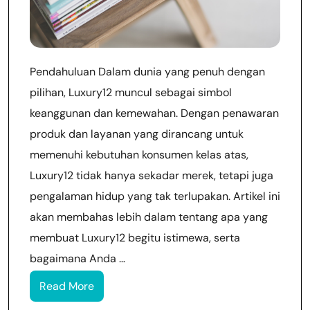
Pendahuluan Dalam dunia yang penuh dengan
pilihan, Luxury12 muncul sebagai simbol
keanggunan dan kemewahan. Dengan penawaran
produk dan layanan yang dirancang untuk
memenuhi kebutuhan konsumen kelas atas,
Luxury12 tidak hanya sekadar merek, tetapi juga
pengalaman hidup yang tak terlupakan. Artikel ini
akan membahas lebih dalam tentang apa yang
membuat Luxury12 begitu istimewa, serta
bagaimana Anda …
Read More