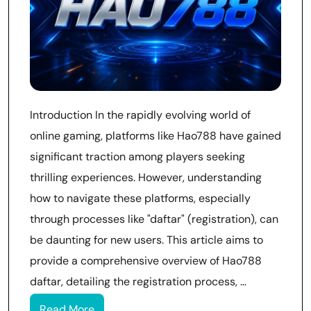
Introduction In the rapidly evolving world of
online gaming, platforms like Hao788 have gained
significant traction among players seeking
thrilling experiences. However, understanding
how to navigate these platforms, especially
through processes like "daftar" (registration), can
be daunting for new users. This article aims to
provide a comprehensive overview of Hao788
daftar, detailing the registration process, …
Read More