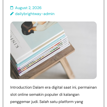
August 2, 2026
dailybrightway-admin
Introduction Dalam era digital saat ini, permainan
slot online semakin populer di kalangan
penggemar judi. Salah satu platform yang